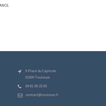
RANCE.
9 Place du Capitole
31000 Toulouse
09 81 00 25 05
contact@concevo.fr