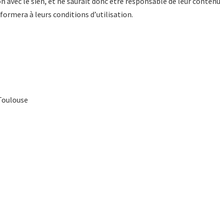
 avec le sien, et ne saurait donc être responsable de leur contenu. L
formera à leurs conditions d’utilisation.
 Toulouse