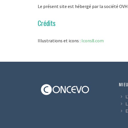
Le présent site est hébergé par la société OVH
Crédits
Illustrations et icons :
Icons8.com
MIE
L
L
E